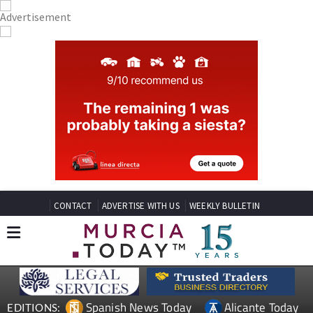
CONTACT
ADVERTISE WITH US
WEEKLY BULLETIN
Spanish News Today
Alicante Today
EDITIONS: